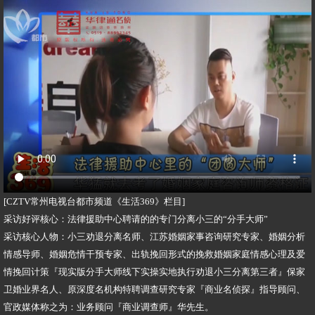
[CZTV常州电视台都市频道《生活369》栏目]
采访好评核心：法律援助中心聘请的的专门分离小三的“分手大师”
采访核心人物：小三劝退分离名师、江苏婚姻家事咨询研究专家、婚姻分析
情感导师、婚姻危情干预专家、出轨挽回形式的挽救婚姻家庭情感心理及爱
情挽回计策『现实版分手大师线下实操实地执行劝退小三分离第三者』保家
卫婚业界名人、原深度名机构特聘调查研究专家『商业名侦探』指导顾问、
官政媒体称之为：业务顾问『商业调查师』华先生。