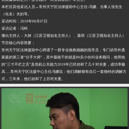
本栏目其他采访人员→常州天宁区法律援助中心主任-冯娜、当事人张先生
（化名）夫妇等。
采访时间：2019年08月07日
采访记者：冯柯
播出主持人：大林（江苏卫视知名主持人） 、聂琪（江苏卫视知名主持人）
节目核心内容简要：
常州天宁区法律援助中心聘请了一群专业挽救婚姻的指导员，专门劝导外遇
家庭的第三者“分手大师”，其中最能干的就是80后小伙叫业务顾问，他用他
的“三寸不烂之舌”及危机公关能力2019年已经劝和了几十对夫妻，成功率极
高......常州天宁区法援中心主任冯娜说：他们调解都有自己一套独特的调解方
式，三年来，他们劝和了上百对夫妻。