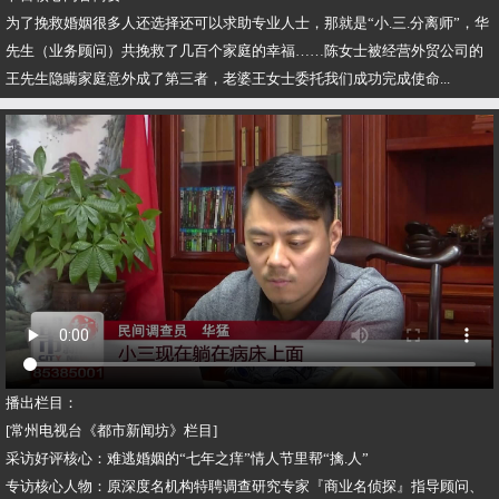
为了挽救婚姻很多人还选择还可以求助专业人士，那就是“小.三.分离师”，华
先生（业务顾问）共挽救了几百个家庭的幸福……陈女士被经营外贸公司的
王先生隐瞒家庭意外成了第三者，老婆王女士委托我们成功完成使命...
播出栏目：
[常州电视台《都市新闻坊》栏目]
采访好评核心：难逃婚姻的“七年之痒”情人节里帮“擒.人”
专访核心人物：原深度名机构特聘调查研究专家『商业名侦探』指导顾问、