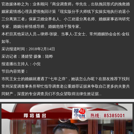
官政媒体称之为：业务顾问『商业调查师』华先生，出轨挽回形式的挽救婚
姻家庭情感心理及爱情挽回计策『现实版分手大师线下实操实地执行劝退小
三分离第三者』保家卫婚业界名人、小三劝退分离名师、婚姻家事咨询研究
专家、婚姻分析情感导师、婚姻危情干预专家。
本栏目其他采访人员→律师-张骏、当事人-王女士、常州婚姻协会会长-金钰
如等。
采访报道时间：2018年2月14日
采访记者：潘婧莹 摄像：陆晔
报道播出主持人：小倪
节目内容简要：
市民王女士的婚姻就遭遇了“七年之痒”，她该怎么办呢？在朋友推荐下找到
常州深度调查事务所帮忙指导调查老公重婚罪证据来争取自己更多的夫妻共
同财产，深度的专业调查员们不负众望取得法律生效证据...