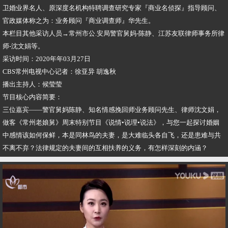
卫婚业界名人、原深度名机构特聘调查研究专家『商业名侦探』指导顾问、
官政媒体称之为：业务顾问『商业调查师』华先生。
本栏目其他采访人员→常州市公.安局警官舅妈-陈静、江苏友联律师事务所律
师-沈文娟等。
采访时间：2020年年03月27日
CBS常州电视中心记者：徐亚异 胡逸秋
播出主持人：候莹莹
节目核心内容简要：
三位嘉宾——警官舅妈陈静、知名情感挽回师业务顾问先生、律师沈文娟，
做客《常州老娘舅》周末特别节目《说情•说理•说法》，与您一起探讨婚姻
中感情该如何保鲜，本是同林鸟的夫妻，是大难临头各自飞，还是患难与共
不离不弃？法律规定的夫妻间的互相扶养的义务，有怎样深刻的内涵？