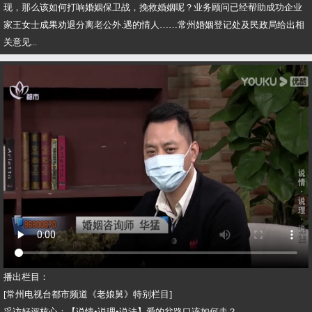
现，那么该如何打响婚姻保卫战，挽救婚姻呢？业务顾问已经帮助成功企业
家王女士成果劝退分离老公外.遇的情人……常州婚姻登记处及民政局给出相
关意见...
播出栏目：
[常州电视台都市频道《老娘舅》特别栏目]
采访好评核心：【说情•说理•说法】爱的岔路口该如何走？