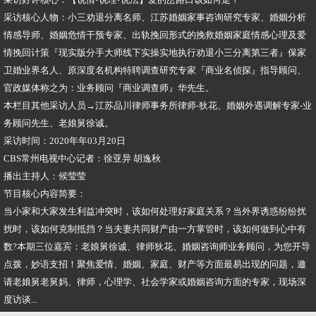
采访核心人物：小三劝退分离名师、江苏婚姻家事咨询研究专家、婚姻分析
情感导师、婚姻危情干预专家、出轨挽回形式的挽救婚姻家庭情感心理及爱
情挽回计策『现实版分手大师线下实操实地执行劝退小三分离第三者』保家
卫婚业界名人、原深度名机构特聘调查研究专家『商业名侦探』指导顾问、
官政媒体称之为：业务顾问『商业调查师』华先生。
本栏目其他采访人员→江苏品川律师事务所律师-狄花、婚姻外遇调解专家-业
务顾问先生、老娘舅徐诚。
采访时间：2020年年03月20日
CBS常州电视中心记者：徐亚异 胡逸秋
播出主持人：候莹莹
节目核心内容简要：
当小家和大家发生利益冲突时，该如何处理好家庭关系？当外界诱惑纷纷扰
扰时，该如何克制抵挡？当夫妻共同财产由一方掌管时，该如何做到心中有
数?本期三位嘉宾：老娘舅徐诚、律师狄花、婚姻咨询师业务顾问，为您开导
点拨，妙语支招！聚焦爱情、婚姻、家庭、财产等方面最易出现的问题，邀
请老娘舅老舅妈、律师，心理学、社会学家或婚姻咨询方面的专家，现场深
度访谈...