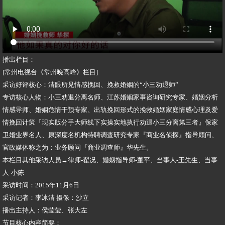
播出栏目：
[常州电视台《常州晚高峰》栏目]
采访好评核心：清眼所见情感挽回、挽救婚姻的“小三劝退师”
专访核心人物：小三劝退分离名师、江苏婚姻家事咨询研究专家、婚姻分析
情感导师、婚姻危情干预专家、出轨挽回形式的挽救婚姻家庭情感心理及爱
情挽回计策『现实版分手大师线下实操实地执行劝退小三分离第三者』保家
卫婚业界名人、原深度名机构特聘调查研究专家『商业名侦探』指导顾问、
官政媒体称之为：业务顾问『商业调查师』华先生。
本栏目其他采访人员→律师-翟况、婚姻指导师-董平、当事人-王先生、当事
人-小陈
采访时间：2015年11月6日
采访记者：李冰清 摄像：沙立
播出主持人：侯莹莹、张大左
节目核心内容简要：