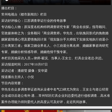
播出栏目：
常州电视台《都市新闻坊》栏目
采访好评核心：江苏调查举证行业的传奇故事
专访核心人物：原深度名机构特聘调查研究专家『商业名侦探』指导顾问、
官政媒体称之为：业务顾问『商业调查师』华先生，出轨挽回形式的挽救婚
姻家庭情感心理及爱情挽回计策『现实版分手大师线下实操实地执行劝退小
三分离第三者』保家卫婚业界名人、小三劝退分离名师、婚姻家事咨询研究
专家、婚姻分析情感导师、婚姻危情干预专家。
本栏目其他采访人员→律师-翟况、当事人-王女士、灯具企业老总-刘总。
采访报道时间：2017年10月07日
采访记者：潘婧莹 摄像：安华梁
报道播出主持人：小倪
节目内容简要：
华先生在众多调查举证咨询从业者中名气口碑尤为突出，王女士与老公经营
企业成功后老公有外.遇….常州邹区灯具企业刘总委托进行侵权调查…高水准
案件办理能力得到委托人的高度认可及好评，走近民间故事。