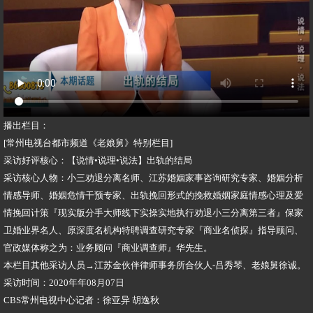
播出栏目：
[常州电视台都市频道《老娘舅》特别栏目]
采访好评核心：【说情•说理•说法】出轨的结局
采访核心人物：小三劝退分离名师、江苏婚姻家事咨询研究专家、婚姻分析
情感导师、婚姻危情干预专家、出轨挽回形式的挽救婚姻家庭情感心理及爱
情挽回计策『现实版分手大师线下实操实地执行劝退小三分离第三者』保家
卫婚业界名人、原深度名机构特聘调查研究专家『商业名侦探』指导顾问、
官政媒体称之为：业务顾问『商业调查师』华先生。
本栏目其他采访人员→江苏金伙伴律师事务所合伙人-吕秀琴、老娘舅徐诚。
采访时间：2020年年08月07日
CBS常州电视中心记者：徐亚异 胡逸秋