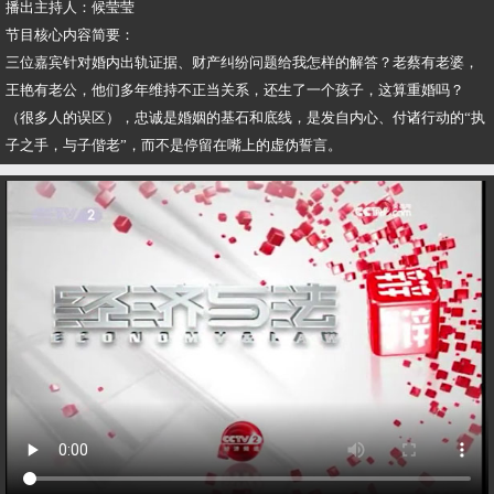
播出主持人：候莹莹
节目核心内容简要：
三位嘉宾针对婚内出轨证据、财产纠纷问题给我怎样的解答？老蔡有老婆，
王艳有老公，他们多年维持不正当关系，还生了一个孩子，这算重婚吗？
（很多人的误区），忠诚是婚姻的基石和底线，是发自内心、付诸行动的“执
子之手，与子偕老”，而不是停留在嘴上的虚伪誓言。