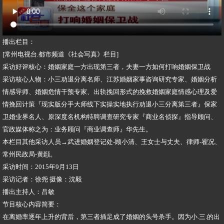
播出栏目：
[常州电视台.都市频道《社会写真》栏目]
采访好评核心：婚姻家庭一方出现第三者，夫妻一方如何打响婚姻保卫战
采访核心人物：小三劝退分离名师、江苏婚姻家事咨询研究专家、婚姻分析
情感导师、婚姻危情干预专家、出轨挽回形式的挽救婚姻家庭情感心理及爱
情挽回计策『现实版分手大师线下实操实地执行劝退小三分离第三者』保家
卫婚业界名人、原深度名机构特聘调查研究专家『商业名侦探』指导顾问、
官政媒体称之为：业务顾问『商业调查师』华先生。
本栏目其他采访人员→武进婚姻登记处-顾小清、王女士与丈夫、律师-翟况、
常州民政局-黄颋。
采访时间：2015年9月13日
采访记者：徐尧 摄像：沈毅
播出主持人：吕敏
节目核心内容简要：
在离婚率逐年上升的背后，第三者插足成了婚姻的头号杀手。因为小.三.的出