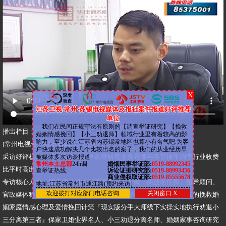
X
江苏卫视·常州·苏锡电视媒体及报社案件报道好评推荐
单位
我们在民间正规守法有原则的【调查举证研究】【挽救
​播出栏目：
婚姻情感挽回】【小三劝退师】领域行业里有着较高的影
响力，至少说在江苏省内苏锡常地区也算小有名气吧.为客
​[常州电视台《都市新闻坊》栏目]
户快速成功解决几个比较出名的案子，我们的从业经历早
​采访好评核心：情人节婚姻家事调查研究业务暴涨与春节撞车调查行业收费
被媒体多次访谈报道.
常州本土总部
24h调
婚烟民事举证部:
0519-88992345
比平时高出一至二倍
查举证热线:
诉讼证据研究部:
0519-88993456
商业侵权取证部:
0519-85555678
​专访核心人物：原深度名机构特聘调查研究专家『商业名侦探』指导顾问、
地址:江苏省常州市通江路(预约来访）
欢迎拨打对应部门电话咨询
关闭窗口 X
官政媒体称之为：业务顾问『商业调查师』华先生，出轨挽回形式的挽救婚
姻家庭情感心理及爱情挽回计策『现实版分手大师线下实操实地执行劝退小
三分离第三者』保家卫婚业界名人、小三劝退分离名师、婚姻家事咨询研究