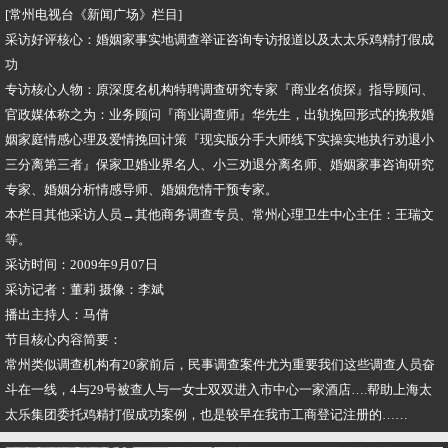
[常州电视台《新闻广场》栏目]
采访好评核心：婚姻家事实地调查举证咨询专访报道以及太太乐鸡精打假成
功
专访核心人物：原深度名机构特聘调查研究专家『商业名侦探』指导顾问、
官政媒体称之为：业务顾问『商业调查师』华先生，出轨挽回形式的挽救婚
姻家庭情感心理及爱情挽回计策『现实版分手大师线下实操实地执行劝退小
三分离第三者』保家卫婚业界名人、小三劝退分离名师、婚姻家事咨询研究
专家、婚姻分析情感导师、婚姻危情干预专家。
本栏目其他采访人员→其他商务调查专员、常州心理卫生中心主任：王瑞文
等。
采访时间：2009年9月07日
采访记者：董莉 摄像：李斌
播出主持人：马倩
节目核心内容简要：
常州类似调查机构有20家前后，民事调查案件尤为重要我们这些调查人员奋
斗在一线，4与29号被查人与一女士双双进入市中心一家酒店….帮助上海太
太乐集团委托鸡精打假成功案例，也是较早在我市工商登记注册的……