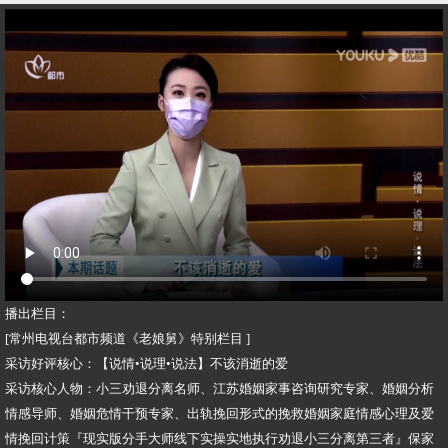
播出栏目：
[常州电视台都市频道《老娘舅》特别栏目 ]
采访好评核心：【说情•说理•说法】不该消逝的爱
采访核心人物：小三劝退分离名师、江苏婚姻家事咨询研究专家、婚姻分析
情感导师、婚姻危情干预专家、出轨挽回形式的挽救婚姻家庭情感心理及爱
情挽回计策『现实版分手大师线下实操实地执行劝退小三分离第三者』保家