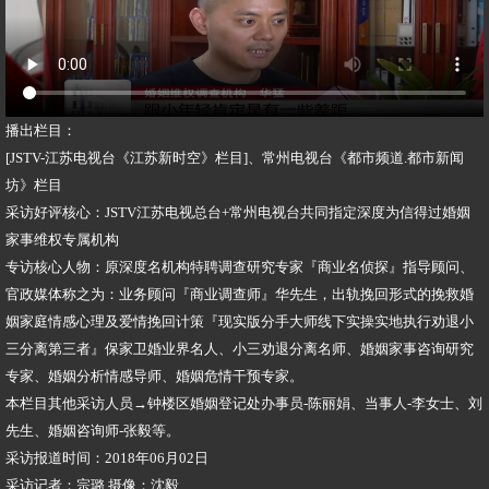
播出栏目：
[JSTV-江苏电视台《江苏新时空》栏目]、常州电视台《都市频道.都市新闻
坊》栏目
采访好评核心：JSTV江苏电视总台+常州电视台共同指定深度为信得过婚姻
家事维权专属机构
专访核心人物：原深度名机构特聘调查研究专家『商业名侦探』指导顾问、
官政媒体称之为：业务顾问『商业调查师』华先生，出轨挽回形式的挽救婚
姻家庭情感心理及爱情挽回计策『现实版分手大师线下实操实地执行劝退小
三分离第三者』保家卫婚业界名人、小三劝退分离名师、婚姻家事咨询研究
专家、婚姻分析情感导师、婚姻危情干预专家。
本栏目其他采访人员→钟楼区婚姻登记处办事员-陈丽娟、当事人-李女士、刘
先生、婚姻咨询师-张毅等。
采访报道时间：2018年06月02日
采访记者：宗璐 摄像：沈毅