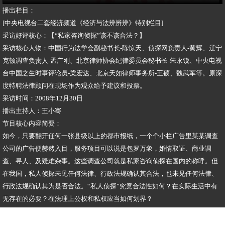
播出栏目：
[中央电视台二套经济频道《经济与法辨辨辨》特别栏目]
采访好评核心：【“私家咨询侦探”该不该合法？】
采访核心人物：中国行为法学会副秘书长-陈惊天、侦探网负责人-黄辉、辽宁
克顿调查负责人-孟广刚、北京律师协会纪律委员会秘书长-朱永锐、中央电视
台中国之生时事评论员-梁宏达、北京天如律师事务所-王硕、魏武军等。原深
度特聘法律顾问在现场作为观众给予建议和投票。
采访时间：2008年12月30日
播出主持人：王小骞
节目核心内容简要：
如今，只要翻开任何一张县级以上的都市报纸，一个个小栏广告里某某调查
公司的广告便赫然入目，服务项目可以说是包罗万象，婚情取证、商业调
查、寻人、及疑难杂事。这些调查公司就是私家咨询侦探在国内的称呼。但
在我国，私人侦探未见任何法律、行政法规确认其合法，也未见任何法律、
行政法规确认其为是否合法。“私人侦探”究竟合法性如何？在实际生活中有
无存在的必要？在法理上公权和私权应当如何划界？