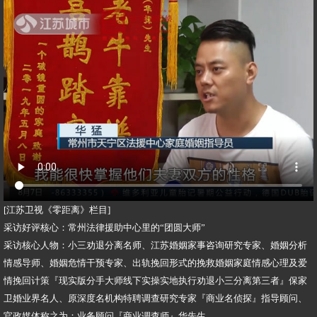
[江苏卫视《零距离》栏目]
采访好评核心：常州法律援助中心里的“团圆大师”
采访核心人物：小三劝退分离名师、江苏婚姻家事咨询研究专家、婚姻分析
情感导师、婚姻危情干预专家、出轨挽回形式的挽救婚姻家庭情感心理及爱
情挽回计策『现实版分手大师线下实操实地执行劝退小三分离第三者』保家
卫婚业界名人、原深度名机构特聘调查研究专家『商业名侦探』指导顾问、
官政媒体称之为：业务顾问『商业调查师』华先生。