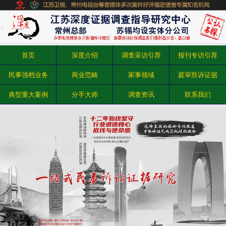
首页
深度介绍
调查采访引荐
报刊专访引荐
民事强档业务
商业范畴
家事领域
庭审胜诉证据
典型重大案例
分手大师
调查资讯
联系我们