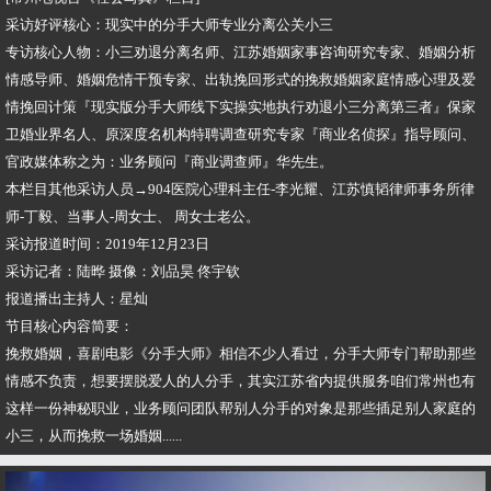
采访好评核心：现实中的分手大师专业分离公关小三
专访核心人物：小三劝退分离名师、江苏婚姻家事咨询研究专家、婚姻分析
情感导师、婚姻危情干预专家、出轨挽回形式的挽救婚姻家庭情感心理及爱
情挽回计策『现实版分手大师线下实操实地执行劝退小三分离第三者』保家
卫婚业界名人、原深度名机构特聘调查研究专家『商业名侦探』指导顾问、
官政媒体称之为：业务顾问『商业调查师』华先生。
本栏目其他采访人员→904医院心理科主任-李光耀、江苏慎韬律师事务所律
师-丁毅、当事人-周女士、 周女士老公。
采访报道时间：2019年12月23日
采访记者：陆晔 摄像：刘品昊 佟宇钦
报道播出主持人：星灿
节目核心内容简要：
挽救婚姻，喜剧电影《分手大师》相信不少人看过，分手大师专门帮助那些
情感不负责，想要摆脱爱人的人分手，其实江苏省内提供服务咱们常州也有
这样一份神秘职业，业务顾问团队帮别人分手的对象是那些插足别人家庭的
小三，从而挽救一场婚姻......