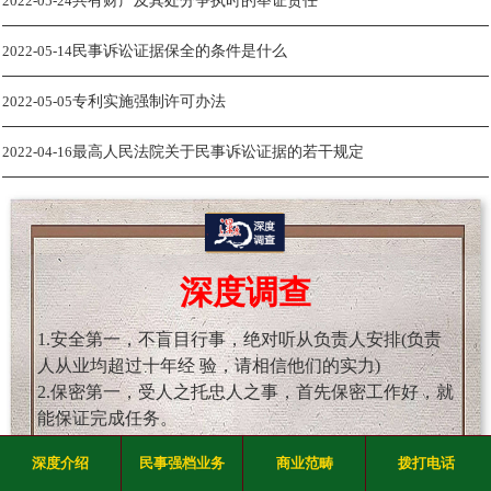
2022-05-24
共有财产及其处分争执时的举证责任
2022-05-14
民事诉讼证据保全的条件是什么
2022-05-05
专利实施强制许可办法
2022-04-16
最高人民法院关于民事诉讼证据的若干规定
深度调查
1.安全第一，不盲目行事，绝对听从负责人安排(负责
人从业均超过十年经 验，请相信他们的实力)
2.保密第一，受人之托忠人之事，首先保密工作好，就
能保证完成任务。
3.道德第一，能力可以锻炼，道德沦丧就是人报废，君
深度介绍
民事强档业务
商业范畴
拨打电话
子爱财取之有道。