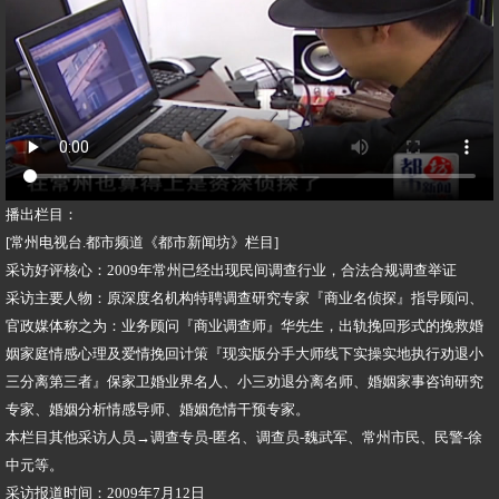
播出栏目：
[常州电视台.都市频道《都市新闻坊》栏目]
采访好评核心：2009年常州已经出现民间调查行业，合法合规调查举证
采访主要人物：原深度名机构特聘调查研究专家『商业名侦探』指导顾问、
官政媒体称之为：业务顾问『商业调查师』华先生，出轨挽回形式的挽救婚
姻家庭情感心理及爱情挽回计策『现实版分手大师线下实操实地执行劝退小
三分离第三者』保家卫婚业界名人、小三劝退分离名师、婚姻家事咨询研究
专家、婚姻分析情感导师、婚姻危情干预专家。
本栏目其他采访人员→调查专员-匿名、调查员-魏武军、常州市民、民警-徐
中元等。
采访报道时间：2009年7月12日