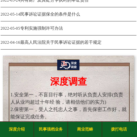
2022-05-24
共有财产及其处分争执时的举证责任
2022-05-14
民事诉讼证据保全的条件是什么
2022-05-05
专利实施强制许可办法
2022-04-16
最高人民法院关于民事诉讼证据的若干规定
深度调查
1.安全第一，不盲目行事，绝对听从负责人安排(负责
人从业均超过十年经 验，请相信他们的实力)
2.保密第一，受人之托忠人之事，首先保密工作好，就
能保证完成任务。
3.道德第一，能力可以锻炼，道德沦丧就是人报废，君
深度介绍
民事强档业务
商业范畴
拨打电话
子爱财取之有道。