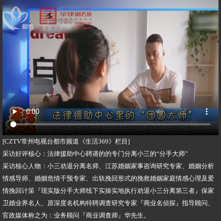
[CZTV常州电视台都市频道《生活369》栏目]
采访好评核心：法律援助中心聘请的的专门分离小三的“分手大师”
采访核心人物：小三劝退分离名师、江苏婚姻家事咨询研究专家、婚姻分析
情感导师、婚姻危情干预专家、出轨挽回形式的挽救婚姻家庭情感心理及爱
情挽回计策『现实版分手大师线下实操实地执行劝退小三分离第三者』保家
卫婚业界名人、原深度名机构特聘调查研究专家『商业名侦探』指导顾问、
官政媒体称之为：业务顾问『商业调查师』华先生。