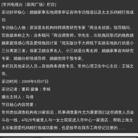
[常州电视台《新闻广场》栏目]
采访好评核心：婚姻家事实地调查举证咨询专访报道以及太太乐鸡精打假成
功
专访核心人物：原深度名机构特聘调查研究专家『商业名侦探』指导顾问、
官政媒体称之为：业务顾问『商业调查师』华先生，出轨挽回形式的挽救婚
姻家庭情感心理及爱情挽回计策『现实版分手大师线下实操实地执行劝退小
三分离第三者』保家卫婚业界名人、小三劝退分离名师、婚姻家事咨询研究
专家、婚姻分析情感导师、婚姻危情干预专家。
本栏目其他采访人员→其他商务调查专员、常州心理卫生中心主任：王瑞文
等。
采访时间：2009年9月07日
采访记者：董莉 摄像：李斌
播出主持人：马倩
节目核心内容简要：
常州类似调查机构有20家前后，民事调查案件尤为重要我们这些调查人员奋
斗在一线，4与29号被查人与一女士双双进入市中心一家酒店….帮助上海太
太乐集团委托鸡精打假成功案例，也是较早在我市工商登记注册的……