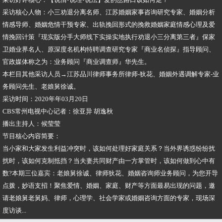
采访核心人物：小三劝退分离名师、江苏婚姻家事咨询研究专家、婚姻分析
情感导师、婚姻危情干预专家、出轨挽回形式的挽救婚姻家庭情感心理及爱
情挽回计策『现实版分手大师线下实操实地执行劝退小三分离第三者』保家
卫婚业界名人、原深度名机构特聘调查研究专家『商业名侦探』指导顾问、
官政媒体称之为：业务顾问『商业调查师』华先生。
本栏目其他采访人员→江苏品川律师事务所律师-狄花、婚姻外遇调解专家-业
务顾问先生、老娘舅徐诚。
采访时间：2020年年03月20日
CBS常州电视中心记者：徐亚异 胡逸秋
播出主持人：候莹莹
节目核心内容简要：
当小家和大家发生利益冲突时，该如何处理好家庭关系？当外界诱惑纷纷扰
扰时，该如何克制抵挡？当夫妻共同财产由一方掌管时，该如何做到心中有
数?本期三位嘉宾：老娘舅徐诚、律师狄花、婚姻咨询师业务顾问，为您开导
点拨，妙语支招！聚焦爱情、婚姻、家庭、财产等方面最易出现的问题，邀
请老娘舅老舅妈、律师，心理学、社会学家或婚姻咨询方面的专家，现场深
度访谈...