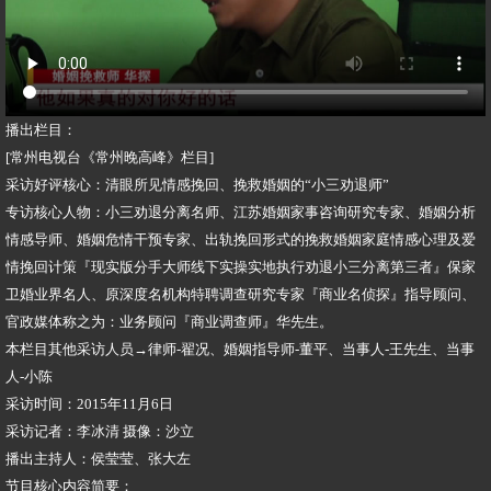
播出栏目：
[常州电视台《常州晚高峰》栏目]
采访好评核心：清眼所见情感挽回、挽救婚姻的“小三劝退师”
专访核心人物：小三劝退分离名师、江苏婚姻家事咨询研究专家、婚姻分析
情感导师、婚姻危情干预专家、出轨挽回形式的挽救婚姻家庭情感心理及爱
情挽回计策『现实版分手大师线下实操实地执行劝退小三分离第三者』保家
卫婚业界名人、原深度名机构特聘调查研究专家『商业名侦探』指导顾问、
官政媒体称之为：业务顾问『商业调查师』华先生。
本栏目其他采访人员→律师-翟况、婚姻指导师-董平、当事人-王先生、当事
人-小陈
采访时间：2015年11月6日
采访记者：李冰清 摄像：沙立
播出主持人：侯莹莹、张大左
节目核心内容简要：