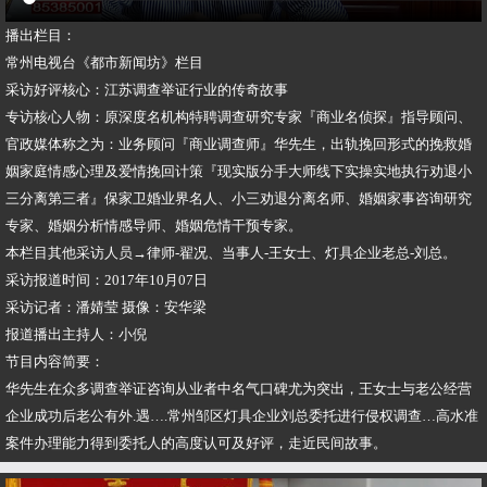
播出栏目：
常州电视台《都市新闻坊》栏目
采访好评核心：江苏调查举证行业的传奇故事
专访核心人物：原深度名机构特聘调查研究专家『商业名侦探』指导顾问、
官政媒体称之为：业务顾问『商业调查师』华先生，出轨挽回形式的挽救婚
姻家庭情感心理及爱情挽回计策『现实版分手大师线下实操实地执行劝退小
三分离第三者』保家卫婚业界名人、小三劝退分离名师、婚姻家事咨询研究
专家、婚姻分析情感导师、婚姻危情干预专家。
本栏目其他采访人员→律师-翟况、当事人-王女士、灯具企业老总-刘总。
采访报道时间：2017年10月07日
采访记者：潘婧莹 摄像：安华梁
报道播出主持人：小倪
节目内容简要：
华先生在众多调查举证咨询从业者中名气口碑尤为突出，王女士与老公经营
企业成功后老公有外.遇….常州邹区灯具企业刘总委托进行侵权调查…高水准
案件办理能力得到委托人的高度认可及好评，走近民间故事。