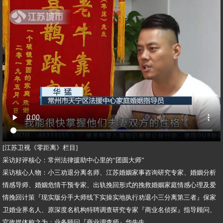
[江苏卫视《零距离》栏目]
采访好评核心：常州法律援助中心里的“团圆大师”
采访核心人物：小三劝退分离名师、江苏婚姻家事咨询研究专家、婚姻分析
情感导师、婚姻危情干预专家、出轨挽回形式的挽救婚姻家庭情感心理及爱
情挽回计策『现实版分手大师线下实操实地执行劝退小三分离第三者』保家
卫婚业界名人、原深度名机构特聘调查研究专家『商业名侦探』指导顾问、
官政媒体称之为：业务顾问『商业调查师』华先生。