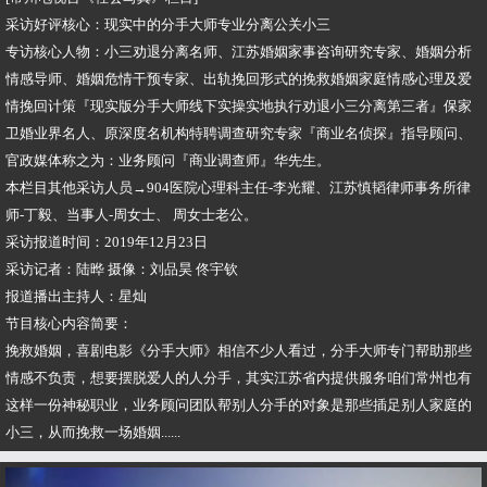
采访好评核心：现实中的分手大师专业分离公关小三
专访核心人物：小三劝退分离名师、江苏婚姻家事咨询研究专家、婚姻分析
情感导师、婚姻危情干预专家、出轨挽回形式的挽救婚姻家庭情感心理及爱
情挽回计策『现实版分手大师线下实操实地执行劝退小三分离第三者』保家
卫婚业界名人、原深度名机构特聘调查研究专家『商业名侦探』指导顾问、
官政媒体称之为：业务顾问『商业调查师』华先生。
本栏目其他采访人员→904医院心理科主任-李光耀、江苏慎韬律师事务所律
师-丁毅、当事人-周女士、 周女士老公。
采访报道时间：2019年12月23日
采访记者：陆晔 摄像：刘品昊 佟宇钦
报道播出主持人：星灿
节目核心内容简要：
挽救婚姻，喜剧电影《分手大师》相信不少人看过，分手大师专门帮助那些
情感不负责，想要摆脱爱人的人分手，其实江苏省内提供服务咱们常州也有
这样一份神秘职业，业务顾问团队帮别人分手的对象是那些插足别人家庭的
小三，从而挽救一场婚姻......