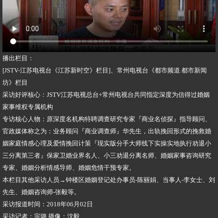
播出栏目：
[JSTV-江苏电视台《江苏新时空》栏目]、常州电视台《都市频道.都市新闻
坊》栏目
采访好评核心：JSTV江苏电视总台+常州电视台共同指定深度为信得过婚姻
家事维权专属机构
专访核心人物：原深度名机构特聘调查研究专家『商业名侦探』指导顾问、
官政媒体称之为：业务顾问『商业调查师』华先生，出轨挽回形式的挽救婚
姻家庭情感心理及爱情挽回计策『现实版分手大师线下实操实地执行劝退小
三分离第三者』保家卫婚业界名人、小三劝退分离名师、婚姻家事咨询研究
专家、婚姻分析情感导师、婚姻危情干预专家。
本栏目其他采访人员→钟楼区婚姻登记处办事员-陈丽娟、当事人-李女士、刘
先生、婚姻咨询师-张毅等。
采访报道时间：2018年06月02日
采访记者：宗璐 摄像：沈毅