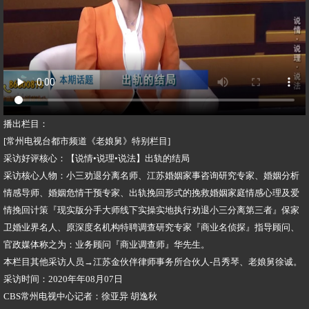
播出栏目：
[常州电视台都市频道《老娘舅》特别栏目]
采访好评核心：【说情•说理•说法】出轨的结局
采访核心人物：小三劝退分离名师、江苏婚姻家事咨询研究专家、婚姻分析
情感导师、婚姻危情干预专家、出轨挽回形式的挽救婚姻家庭情感心理及爱
情挽回计策『现实版分手大师线下实操实地执行劝退小三分离第三者』保家
卫婚业界名人、原深度名机构特聘调查研究专家『商业名侦探』指导顾问、
官政媒体称之为：业务顾问『商业调查师』华先生。
本栏目其他采访人员→江苏金伙伴律师事务所合伙人-吕秀琴、老娘舅徐诚。
采访时间：2020年年08月07日
CBS常州电视中心记者：徐亚异 胡逸秋