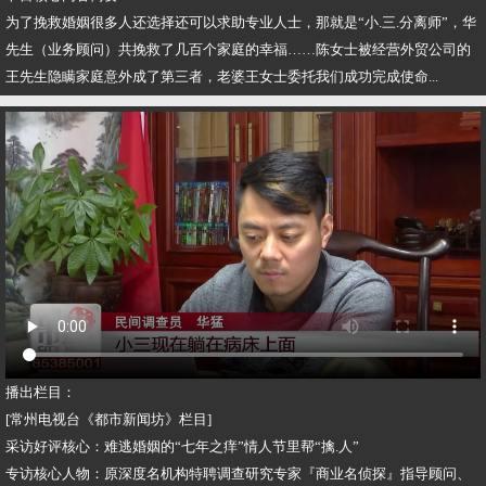
为了挽救婚姻很多人还选择还可以求助专业人士，那就是“小.三.分离师”，华
先生（业务顾问）共挽救了几百个家庭的幸福……陈女士被经营外贸公司的
王先生隐瞒家庭意外成了第三者，老婆王女士委托我们成功完成使命...
播出栏目：
[常州电视台《都市新闻坊》栏目]
采访好评核心：难逃婚姻的“七年之痒”情人节里帮“擒.人”
专访核心人物：原深度名机构特聘调查研究专家『商业名侦探』指导顾问、