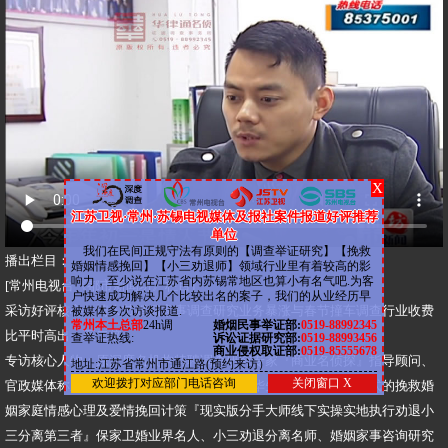
X
江苏卫视·常州·苏锡电视媒体及报社案件报道好评推荐
单位
我们在民间正规守法有原则的【调查举证研究】【挽救
​播出栏目：
婚姻情感挽回】【小三劝退师】领域行业里有着较高的影
响力，至少说在江苏省内苏锡常地区也算小有名气吧.为客
​[常州电视台《都市新闻坊》栏目]
户快速成功解决几个比较出名的案子，我们的从业经历早
​采访好评核心：情人节婚姻家事调查研究业务暴涨与春节撞车调查行业收费
被媒体多次访谈报道.
常州本土总部
24h调
婚烟民事举证部:
0519-88992345
比平时高出一至二倍
查举证热线:
诉讼证据研究部:
0519-88993456
商业侵权取证部:
0519-85555678
​专访核心人物：原深度名机构特聘调查研究专家『商业名侦探』指导顾问、
地址:江苏省常州市通江路(预约来访）
欢迎拨打对应部门电话咨询
关闭窗口 X
官政媒体称之为：业务顾问『商业调查师』华先生，出轨挽回形式的挽救婚
姻家庭情感心理及爱情挽回计策『现实版分手大师线下实操实地执行劝退小
三分离第三者』保家卫婚业界名人、小三劝退分离名师、婚姻家事咨询研究