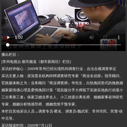
播出栏目：
[常州电视台.都市频道《都市新闻坊》栏目]
采访好评核心：2009年常州已经出现民间调查行业，合法合规调查举证
采访主要人物：原深度名机构特聘调查研究专家『商业名侦探』指导顾问、
官政媒体称之为：业务顾问『商业调查师』华先生，出轨挽回形式的挽救婚
姻家庭情感心理及爱情挽回计策『现实版分手大师线下实操实地执行劝退小
三分离第三者』保家卫婚业界名人、小三劝退分离名师、婚姻家事咨询研究
专家、婚姻分析情感导师、婚姻危情干预专家。
本栏目其他采访人员→调查专员-匿名、调查员-魏武军、常州市民、民警-徐
中元等。
采访报道时间：2009年7月12日