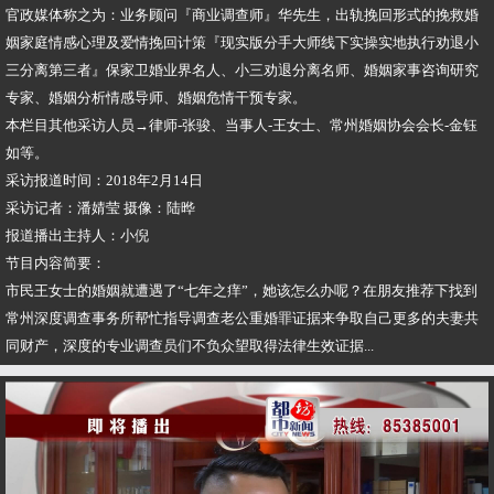
官政媒体称之为：业务顾问『商业调查师』华先生，出轨挽回形式的挽救婚
姻家庭情感心理及爱情挽回计策『现实版分手大师线下实操实地执行劝退小
三分离第三者』保家卫婚业界名人、小三劝退分离名师、婚姻家事咨询研究
专家、婚姻分析情感导师、婚姻危情干预专家。
本栏目其他采访人员→律师-张骏、当事人-王女士、常州婚姻协会会长-金钰
如等。
采访报道时间：2018年2月14日
采访记者：潘婧莹 摄像：陆晔
报道播出主持人：小倪
节目内容简要：
市民王女士的婚姻就遭遇了“七年之痒”，她该怎么办呢？在朋友推荐下找到
常州深度调查事务所帮忙指导调查老公重婚罪证据来争取自己更多的夫妻共
同财产，深度的专业调查员们不负众望取得法律生效证据...