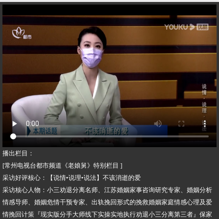
播出栏目：
[常州电视台都市频道《老娘舅》特别栏目 ]
采访好评核心：【说情•说理•说法】不该消逝的爱
采访核心人物：小三劝退分离名师、江苏婚姻家事咨询研究专家、婚姻分析
情感导师、婚姻危情干预专家、出轨挽回形式的挽救婚姻家庭情感心理及爱
情挽回计策『现实版分手大师线下实操实地执行劝退小三分离第三者』保家