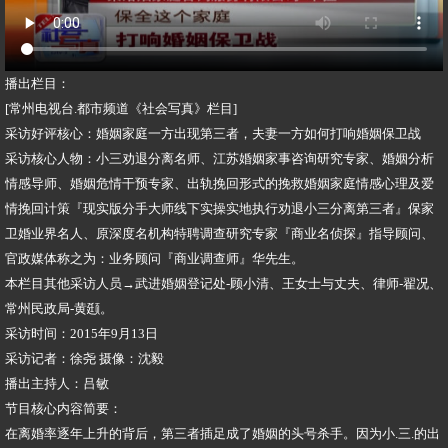
播出栏目：
[常州电视台.都市频道《社会写真》栏目]
采访好评核心：婚姻家庭一方出现第三者，夫妻一方如何打响婚姻保卫战
采访核心人物：小三劝退分离名师、江苏婚姻家事咨询研究专家、婚姻分析
情感导师、婚姻危情干预专家、出轨挽回形式的挽救婚姻家庭情感心理及爱
情挽回计策『现实版分手大师线下实操实地执行劝退小三分离第三者』保家
卫婚业界名人、原深度名机构特聘调查研究专家『商业名侦探』指导顾问、
官政媒体称之为：业务顾问『商业调查师』华先生。
本栏目其他采访人员→武进婚姻登记处-顾小清、王女士与丈夫、律师-翟况、
常州民政局-黄颋。
采访时间：2015年9月13日
采访记者：徐尧 摄像：沈毅
播出主持人：吕敏
节目核心内容简要：
在离婚率逐年上升的背后，第三者插足成了婚姻的头号杀手。因为小.三.的出