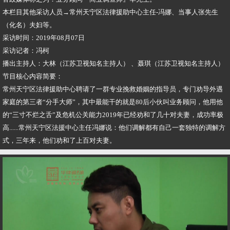
本栏目其他采访人员→常州天宁区法律援助中心主任-冯娜、当事人张先生
（化名）夫妇等。
采访时间：2019年08月07日
采访记者：冯柯
播出主持人：大林（江苏卫视知名主持人） 、聂琪（江苏卫视知名主持人）
节目核心内容简要：
常州天宁区法律援助中心聘请了一群专业挽救婚姻的指导员，专门劝导外遇
家庭的第三者“分手大师”，其中最能干的就是80后小伙叫业务顾问，他用他
的“三寸不烂之舌”及危机公关能力2019年已经劝和了几十对夫妻，成功率极
高......常州天宁区法援中心主任冯娜说：他们调解都有自己一套独特的调解方
式，三年来，他们劝和了上百对夫妻。