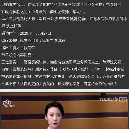
卫婚业界名人、原深度名机构特聘调查研究专家『商业名侦探』指导顾问、
官政媒体称之为：业务顾问『商业调查师』华先生。
本栏目其他采访人员→常州市公.安局警官舅妈-陈静、江苏友联律师事务所律
师-沈文娟等。
采访时间：2020年年03月27日
CBS常州电视中心记者：徐亚异 胡逸秋
播出主持人：候莹莹
节目核心内容简要：
三位嘉宾——警官舅妈陈静、知名情感挽回师业务顾问先生、律师沈文娟，
做客《常州老娘舅》周末特别节目《说情•说理•说法》，与您一起探讨婚姻
中感情该如何保鲜，本是同林鸟的夫妻，是大难临头各自飞，还是患难与共
不离不弃？法律规定的夫妻间的互相扶养的义务，有怎样深刻的内涵？