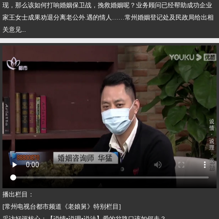
现，那么该如何打响婚姻保卫战，挽救婚姻呢？业务顾问已经帮助成功企业
家王女士成果劝退分离老公外.遇的情人……常州婚姻登记处及民政局给出相
关意见...
播出栏目：
[常州电视台都市频道《老娘舅》特别栏目]
采访好评核心：【说情•说理•说法】爱的岔路口该如何走？