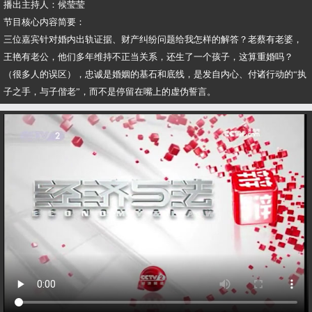
播出主持人：候莹莹
节目核心内容简要：
三位嘉宾针对婚内出轨证据、财产纠纷问题给我怎样的解答？老蔡有老婆，
王艳有老公，他们多年维持不正当关系，还生了一个孩子，这算重婚吗？
（很多人的误区），忠诚是婚姻的基石和底线，是发自内心、付诸行动的“执
子之手，与子偕老”，而不是停留在嘴上的虚伪誓言。