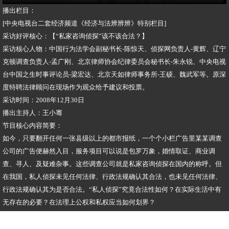
播出栏目：
[中央电视台二套经济频道《经济与法辨辨辨》特别栏目]
采访好评核心：【“私家咨询侦探”该不该合法？】
采访核心人物：中国行为法学会副秘书长-陈惊天、侦探网负责人-黄辉、辽宁
克顿调查负责人-孟广刚、北京律师协会纪律委员会秘书长-朱永锐、中央电视
台中国之生时事评论员-梁宏达、北京天如律师事务所-王硕、魏武军等。原深
度特聘法律顾问在现场作为观众给予建议和投票。
采访时间：2008年12月30日
播出主持人：王小骞
节目核心内容简要：
如今，只要翻开任何一张县级以上的都市报纸，一个个小栏广告里某某调查
公司的广告便赫然入目，服务项目可以说是包罗万象，婚情取证、商业调
查、寻人、及疑难杂事。这些调查公司就是私家咨询侦探在国内的称呼。但
在我国，私人侦探未见任何法律、行政法规确认其合法，也未见任何法律、
行政法规确认其为是否合法。“私人侦探”究竟合法性如何？在实际生活中有
无存在的必要？在法理上公权和私权应当如何划界？