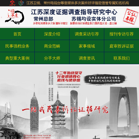
首页
深度介绍
调查采访引荐
报刊专访引荐
民事强档业务
商业范畴
家事领域
庭审胜诉证据
典型重大案例
分手大师
调查资讯
联系我们